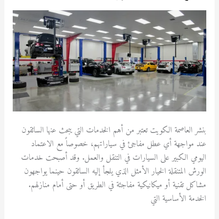
العاصمة
الكويت
بنشر العاصمة الكويت تعتبر من أهم الخدمات التي يبحث عنها السائقون
عند مواجهة أي عطل مفاجئ في سياراتهم، خصوصاً مع الاعتماد
اليومي الكبير على السيارات في التنقل والعمل. وقد أصبحت خدمات
الورش المتنقلة الخيار الأمثل الذي يلجأ إليه السائقون حينما يواجهون
مشاكل تقنية أو ميكانيكية مفاجئة في الطريق أو حتى أمام منازلهم.
الخدمة الأساسية التي