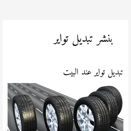
خطي
لى
لمحتوى
بنشر تبديل تواير
تبديل تواير عند البيت
تبديل
تواير
عند
البيت