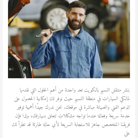
النسيم
بالكويت
بنشر متنقل النسيم بالكويت تعد واحدة من أهم الحلول التي نقدمها
لمالكي السيارات في منطقة النسيم حيث نوفر لك إمكانية الحصول على
الدعم الفني والصيانة مباشرة في موقعك. نحن ندرك جيدًا أهمية توفير
خدمة سريعة وفعالة عندما تواجه مشكلات تتعلق بسيارتك، ولذا فإن
فريقنا المتخصص جاهز للاستجابة السريعة لأي حالة طارئة قد تطرأ لك
على