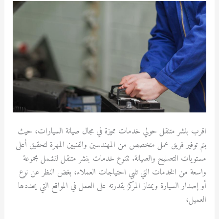
متنقل
حولي
اقرب بنشر متنقل حولي خدمات مميزة في مجال صيانة السيارات، حيث
يتم توفير فريق عمل متخصص من المهندسين والفنيين المهرة لتحقيق أعلى
مستويات التصليح والصيانة. تتنوع خدمات بنشر متنقل لتشمل مجموعة
واسعة من الخدمات التي تلبي احتياجات العملاء، بغض النظر عن نوع
أو إصدار السيارة ويمتاز المركز بقدرته على العمل في المواقع التي يحددها
العميل،