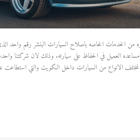
عه كبيره من الخدمات الخاصه باصلاح السيارات البنشر رقم واحد ال
مساعده العميل في الحفاظ على سيارته. وذلك لان شركتنا واحد
 لمختلف الانواع من السيارات داخل الكويت والتي استطاعت على