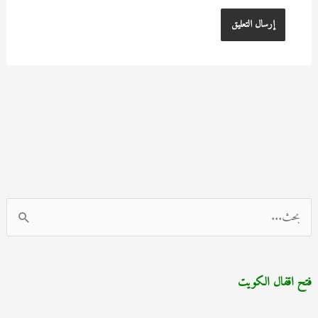
ا
ل
ب
فتح اقفال الكويت
ح
ث