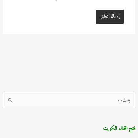
ا
ل
ب
فتح اقفال الكويت
ح