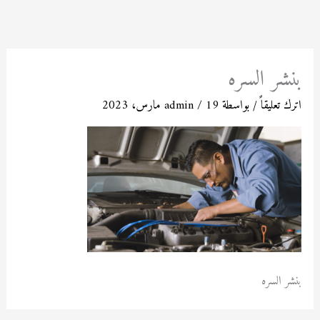
خطي
لى
لمحتوى
بنشر السره
اترك تعليقاً
/ بواسطة
19 مارس، 2023
/
admin
بنشر السره