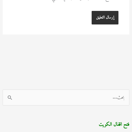
ا
ل
ب
فتح اقفال الكويت
ح