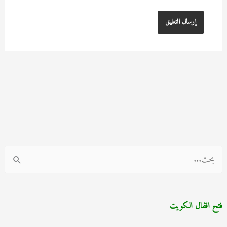
ا
ل
ب
فتح اقفال الكويت
ح