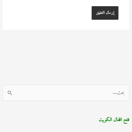
ا
ل
ب
فتح اقفال الكويت
ح