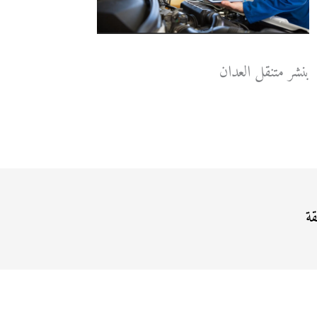
بنشر متنقل العدان
قة