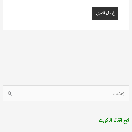
ا
ل
ب
فتح اقفال الكويت
ح