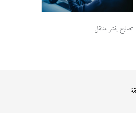
تصليح بنشر متنقل
قة