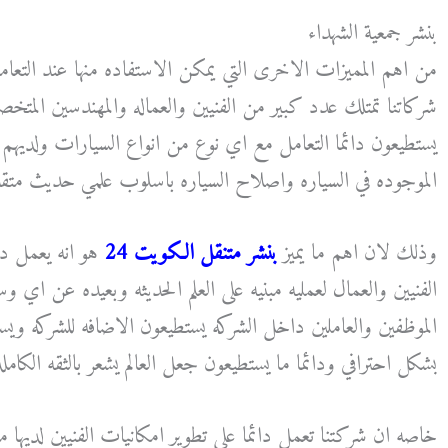
بنشر جمعية الشهداء
من اهم المميزات الاخرى التي يمكن الاستفاده منها عند التعا
شركاتنا تمتلك عدد كبير من الفنيين والعماله والمهندسين المتخص
يستطيعون دائما التعامل مع اي نوع من انواع السيارات ولديهم 
الموجوده في السياره واصلاح السياره باسلوب علمي حديث متق
وذلك لان اهم ما يميز
بنشر متنقل الكويت 24
هو انه يعمل دائ
الفنيين والعمال لعمليه مبنيه على العلم الحديثه وبعيده عن اي 
الموظفين والعاملين داخل الشركه يستطيعون الاضافه للشركه ويست
بشكل احترافي ودائما ما يستطيعون جعل العالم يشعر بالثقه الكامله
خاصه ان شركتنا تعمل دائما على تطوير امكانيات الفنيين لديها من 