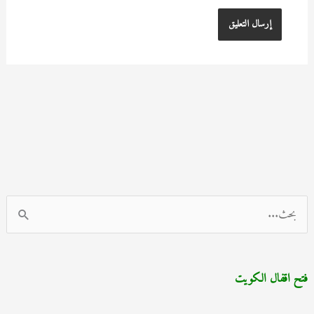
ا
ل
ب
فتح اقفال الكويت
ح
ث