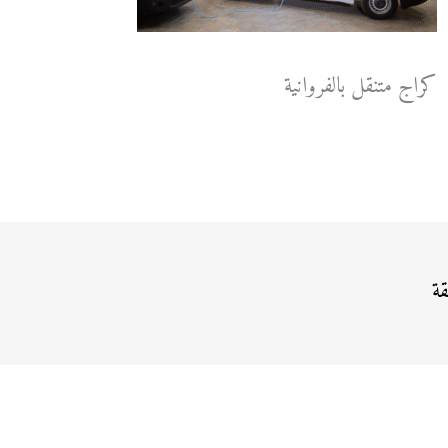
كراج متنقل بالفروانية
قة