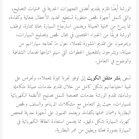
الورشة أيضًا تلتزم بتقديم أفضل التجهيزات الحديثة في عمليات التصليح،
والتي تشمل أجهزة فحص متطورة تستطيع تحديد الأعطال بفعالية وكفاءة،
مما يسرع من عملية الصيانة ويضمن استرجاع السيارة بحالة ممتازة. توظف
الورشة فريقًا من الخبراء المختصين في مجال فحص وتصليح السيارات،
ويحرصون على تقديم المشورة للعملاء حول ما تحتاجه سياراتهم من
صيانة، ويشرحون بالتفصيل الخطوات التي سيتم اتباعها لضمان الشفافية
والوضوح في التعامل.
تسعى
بنشر متنقل الكويت
إلى توفير تجربة مميزة للعملاء، وتحرص على
تلبية احتياجاتهم بشكل كامل من خلال تقديم خدمات صيانة متكاملة
وشاملة. تقدم الورشة خدمات مخصصة تشمل تصليح الأنظمة الكهربائية
للسيارات، حيث يتم التعامل مع مشكلات الدينامو والسلف وفحص
البطارية وضمان عملها بكفاءة. ويعتمد الفنيون على أجهزة حديثة لفحص
كهرباء السيارة بشكل دقيق، مما يضمن استعادة الطاقة الكهربائية في
السيارة بصورة فعالة ويطيل من عمر البطارية.