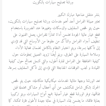
ورشة تصليح سيارات بالكويت
بنشر متنقل ضاحية مبارك الكبير
تعتبر صيانة الفرامل أحد أهم خدمات ورشة تصليح سيارات بالكويت،
حيث يتم فحص السفايف والدسكات وتغييرها عند الضرورة باستخدام
قطع غيار عالية الجودة تضمن أداءً ممتازًا للفرامل. يعمل الفنيون على
تنظيف أجزاء الفرامل والتأكد من خلوها من الأوساخ التي قد تؤدي
إلى تآكلها بسرعة، ويتم اختبار النظام بالكامل لضمان فعالية الأداء
وسلامة السيارة على الطرق. ويتم أيضًا تزويد العميل بمعلومات حول
كيفية المحافظة على الفرامل لفترة أطول، والتي تشمل نصائح حول كيفية
القيادة و تجنب التوقفات المفاجئة التي تؤدي إلى تآكل السفايف بسرعة.
تعد الورشة وجهة مثالية لخدمات ميكانيكية متكاملة، حيث يتم فحص
المحرك بشكل شامل للكشف عن أي أعطال أو مشاكل محتملة قبل
تفاقمها. توفر الورشة قطع غيار أصلية لجميع أنواع السيارات ويتم تركيبها
بعناية فائقة، ما يضمن بقاء السيارة في حالة جيدة لأطول فترة ممكنة. كما