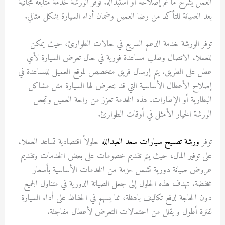
العمل يشرح ما تم إصلاحه أو استبداله. توفر الورشة خدمة متابعة مجانية
بعد الصيانة للتأكد من رضا العميل وضمان أداء السيارة بشكل مثالي.
توفر الورشة خدمة الدعم السريع في حالات الطوارئ، حيث يمكن
للعملاء الاتصال وطلب مساعدة فورية في حال تعرض السيارة لأي
عطل على الطريق. يتم إرسال فريق متخصص لموقع العميل للمساعدة في
إصلاح الأعطال الأساسية التي قد تتعرض لها السيارة مثل مشاكل
البطارية أو الإطارات. هذه الخدمة تعزز من راحة العميل وتجعل
الورشة الخيار الأمثل في أوقات الطوارئ.
توفر
ورشة تصليح سيارات سعد العبدالله
حلولاً اقتصادية تساعد العملاء
على توفير المال، حيث يتم تقديم خصومات على بعض الخدمات وتقديم
عروض صيانة دورية تشمل حزمة من الخدمات الأساسية بأسعار
مخفضة. تهدف هذه الحلول إلى جعل الصيانة الدورية في متناول الجميع
دون الحاجة لدفع تكاليف باهظة، مما يسهم في الحفاظ على أداء السيارة
لفترة أطول و يقلل من احتمالات التعرض لأعطال مفاجئة.