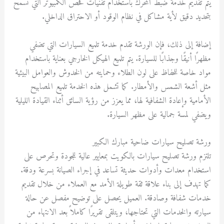
يتم تقديم خدمة ضبط المحرك باستخدام تقنيات فحص الكمبيوتر التي تسمح
بتحديد دقيق لأية مشاكل في نظام الوقود أو الاحتراق الداخلي.
إضافة إلى ذلك، فإن الورشة تقدم خدمة تلميع السيارات التي تضفي
مظهرًا أنيقًا وجذابًا للسيارة. يتم تلميع الهيكل الخارجي بعناية باستخدام
مواد خاصة للحفاظ على لون الطلاء وحمايته من الخدوش والعوامل البيئية
مثل أشعة الشمس والأمطار. كما تشمل هذه الخدمة تلميع المصابيح
الأمامية وإعادة الشفافية لها، مما يعزز من رؤية السائق أثناء القيادة الليلية
ويضفي لمسة جمالية على مظهر السيارة.
ورشة تصليح سيارات ضاحية مبارك الكبير
تلتزم ورشة تصليح سيارات بالكويت بمعايير عالية للجودة وتحرص على
استخدام معدات وأدوات حديثة تساعد في إجراء الصيانة بسرعة ودقة.
كما تهدف إلى بناء علاقة ثقة طويلة الأمد مع العملاء من خلال تقديم
خدمات شفافة وصادقة. العميل يحصل على توضيح مفصل عن حالة
سيارته والخدمات التي تحتاجها، ويتلقى تقريرًا كاملاً بعد الانتهاء من