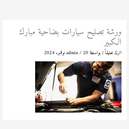
خطي
لى
لمحتوى
ورشة تصليح سيارات بضاحية مبارك
الكبير
اترك تعليقاً
/ بواسطة
20 نوفمبر، 2024
/
admin