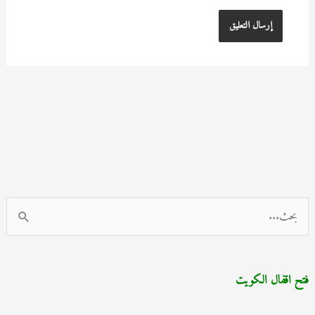
ا
ل
ب
فتح اقفال الكويت
ح
ث