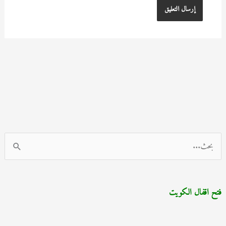
ا
ل
ب
فتح اقفال الكويت
ح
ث