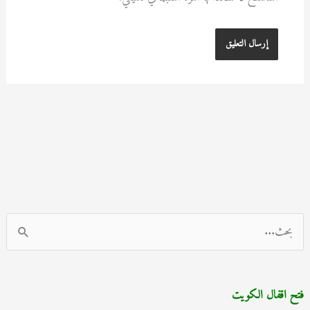
ا
ل
ب
فتح اقفال الكويت
ح