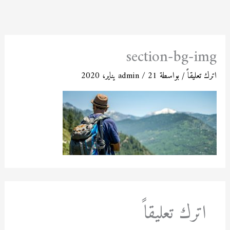
خطي
لى
لمحتوى
section-bg-img
اترك تعليقاً
/ بواسطة
21 يناير، 2020
/
admin
اترك تعليقاً