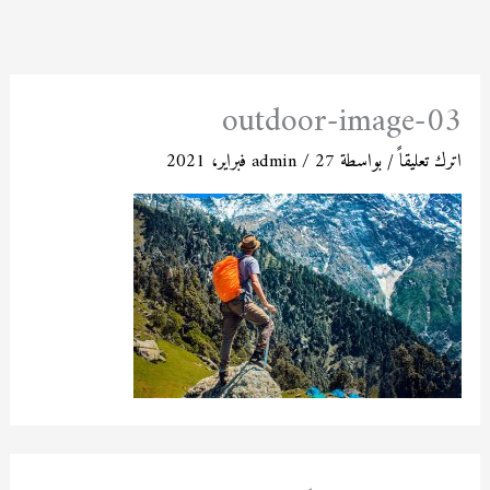
خطي
لى
لمحتوى
outdoor-image-03
اترك تعليقاً
/ بواسطة
27 فبراير، 2021
/
admin